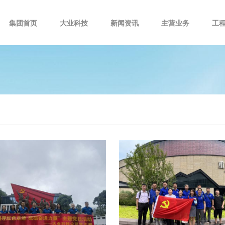
集团首页
大业科技
新闻资讯
主营业务
工
集团简介
发展大事记
集团要闻
企业文化
建筑产业化咨询